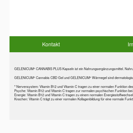
Kontakt
I
GELENICUM
CANNABIS PLUS Kapseln ist ein Nahrungsergänzungsmittel. Nahrun
®
GELENICUM
Cannabis CBD Gel und GELENICUM
Wärmegel sind dermatologisc
®
®
* Nervensystem: Vitamin B12 und Vitamin C tragen zu einer normalen Funktion d
Psyche: Vitamin B12 und Vitamin C tragen zur normalen psychischen Funktion bei
Energie: Vitamin B12 und Vitamin C tragen zu einem normalen Energiestoffwechsel 
Knochen: Vitamin C trägt zu einer normalen Kollagenbildung für eine normale Funk